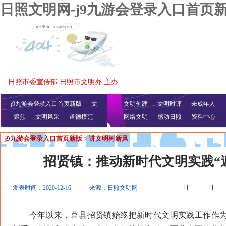
日照文明网-j9九游会登录入口首页
日照市委宣传部 日照市文明办 主办
j9九游会登录入口首页新版
文
文明创建
文明时评
未成年人
聚焦
文明风采
明播报
公益视频
道德模范
网络文明
感动日照
资料中心
j9九游会登录入口首页新版
>
讲文明树新风
招贤镇：推动新时代文明实践“
[]
[]
发表时间：2020-12-16
来源：日照文明网
今年以来，莒县招贤镇始终把新时代文明实践工作作为