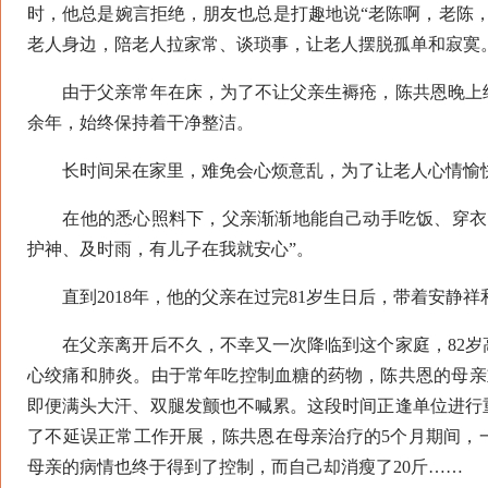
时，他总是婉言拒绝，朋友也总是打趣地说“老陈啊，老陈
老人身边，陪老人拉家常、谈琐事，让老人摆脱孤单和寂寞
由于父亲常年在床，为了不让父亲生褥疮，陈共恩晚上经
余年，始终保持着干净整洁。
长时间呆在家里，难免会心烦意乱，为了让老人心情愉快
在他的悉心照料下，父亲渐渐地能自己动手吃饭、穿衣了
护神、及时雨，有儿子在我就安心”。
直到2018年，他的父亲在过完81岁生日后，带着安静祥
在父亲离开后不久，不幸又一次降临到这个家庭，82岁
心绞痛和肺炎。由于常年吃控制血糖的药物，陈共恩的母亲重
即便满头大汗、双腿发颤也不喊累。这段时间正逢单位进行
了不延误正常工作开展，陈共恩在母亲治疗的5个月期间，
母亲的病情也终于得到了控制，而自己却消瘦了20斤……