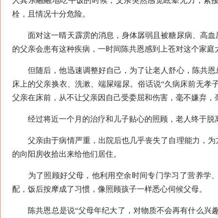
人其乐融融地吃午饭的时候，父亲突然感觉眩晕无力，紧
栓，且情况十分危险。
面对这一晴天霹雳的消息，身体孱弱且被糖尿病、高血压
的父亲会患有这种疾病，一时间陈共恩感到上苍对这个家庭
但随后，他迅速调整好自己，为了让老人舒心，陈共恩总
床上的父亲换衣、洗漱、端屎端尿。俗话说“久病床前无孝
父亲在床前，从不让父亲因自己受委屈和伤害，毫不嫌弃，
经过将近一个月的治疗和儿子贴心的照顾，老人终于脱离
父亲由于病情严重，出院后也几乎丧失了自理能力，为方
的向阳房收拾出来给他们居住。
为了照顾好父母，他利用空余时间专门学习了营养学、
配，饭后按摩成了习惯，像照顾孩子一样悉心伺候父母。
陈共恩总是说“父母年纪大了，对物质不会再有什么兴趣