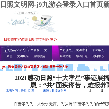
日照文明网-j9九游会登录入口首页
日照市委宣传部 日照市文明办 主办
j9九游会登录入口首页新版
文
文明创建
文明时评
未成年人
聚焦
文明风采
明播报
公益视频
道德模范
网络文明
感动日照
资料中心
j9九游会登录入口首页新版
>
感动日照十佳人物
2021感动日照“十大孝星”事迹展
恩：“共”面疾疼苦，难报养育
[]
[]
发表时间：2021-12-31
来源：日照文明网
百善孝为先，大爱永无言。为弘扬“百善孝为先”的传统美