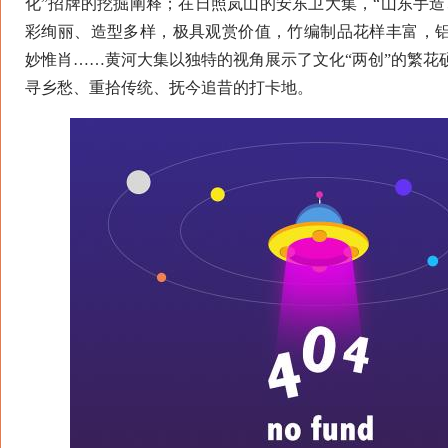
化”招牌的挖掘阐释；在日照岚山的安东卫大集，“山东手造
彩绚丽、造型多样，极具观赏价值，竹编制品花样丰富，
妙惟肖……黄河大集以独特的视角展示了文化“两创”的繁花
寻乡愁、重拾传统、抚今追昔的打卡地。