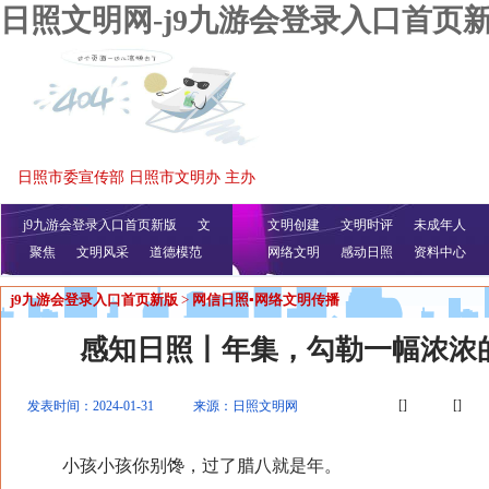
日照文明网-j9九游会登录入口首页
日照市委宣传部 日照市文明办 主办
j9九游会登录入口首页新版
文
文明创建
文明时评
未成年人
聚焦
文明风采
明播报
公益视频
道德模范
网络文明
感动日照
资料中心
j9九游会登录入口首页新版
>
网信日照▪网络文明传播
感知日照丨年集，勾勒一幅浓浓
[]
[]
发表时间：2024-01-31
来源：日照文明网
小孩小孩你别馋，过了腊八就是年。