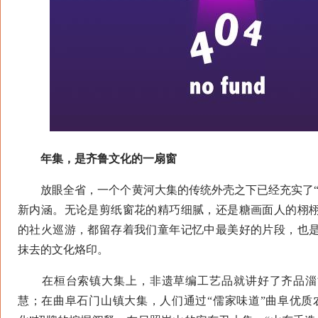
年集，是齐鲁文化的一扇窗
放眼全省，一个个黄河大集的传统外壳之下已经充实了“好
新内涵。无论是剪纸窗花的精巧细腻，还是糖画面人的栩
的社火巡游，都留存着我们童年记忆中最美好的片段，也
抹去的文化烙印。
在桓台索镇大集上，非遗草编工艺品就讲好了齐品淄
慧；在曲阜石门山镇大集，人们通过“儒家味道”曲阜优质