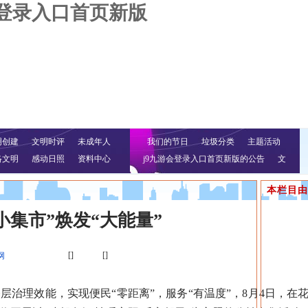
会登录入口首页新版
明创建
文明时评
未成年人
我们的节日
垃圾分类
主题活动
络文明
感动日照
资料中心
j9九游会登录入口首页新版的公告
文
明行动
本栏目由
小集市”焕发“大能量”
[]
[]
网
理效能，实现便民“零距离”，服务“有温度”，8月4日，在