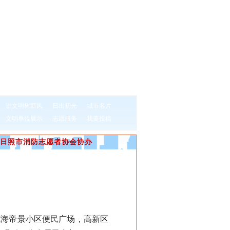
讲文明树新风
日出初光
城市名片
文明单位展示
志愿服务
我要投稿
日照市消防志愿者协会协办
花海帝景小区便民广场，高新区