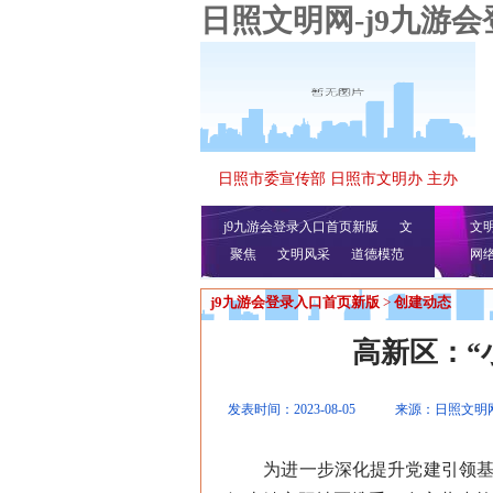
日照文明网-j9九游
日照市委宣传部 日照市文明办 主办
j9九游会登录入口首页新版
文
文
聚焦
文明风采
明播报
公益视频
道德模范
网
j9九游会登录入口首页新版
>
创建动态
高新区：“
发表时间：2023-08-05
来源：日照文明
为进一步深化提升党建引领基层治