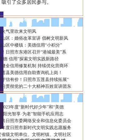
动，吸引了众多居民参与。
烟火气里吹来文明风
岚山区：婚俗改革宣讲 倡树文明新风
岚山区中楼镇：美德信用“小积分”
布！日照市东港区召开“港城最美”系
美德 信用”探索文明实践新路径
：健全信用修复机制 持续优化营商环
五莲县美德信用自助查询机上岗！
形守信有价！日照市五莲县持续拓展“
学习贯彻党的二十大精神百姓宣讲团东
2023年度“新时代好少年”和“美德
“阳光智享·为老”智能手机应用志
年中共日照市委网络安全和信息化委员会
22年度日照市新时代文明实践志愿服务
年度省级文明单位、文明村镇、文明社区