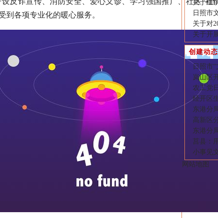
设反诈宣传、消防安全、爱心义诊、学习强国推广、社区“社情
关于组织
日照市
享受到各项专业化的暖心服务。
关于对2
关于开
创建动态
日照市
岚山区
农工党
经开区
东港分
高新区
东港分
莒县：
小事见
网站地图