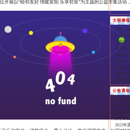
位开展以“睦邻友好 情暖富阳 乐享邻里”为主题的公益市集活
文明播报
日照：
日照市
日照市
名单发
东港区“
东港区
日照市
诚信有
日照市
公告通知
关于开展
关于开展
2023
关于20
2022