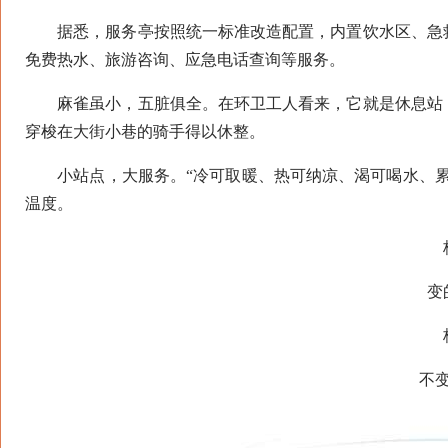
据悉，服务亭按照统一标准改造配置，内置饮水区、急救
免费热水、旅游咨询、应急电话查询等服务。
麻雀虽小，五脏俱全。在环卫工人看来，它就是休息站，
穿梭在大街小巷的骑手得以休整。
小站点，大服务。“冷可取暖、热可纳凉、渴可喝水、累
温度。
核
变的
核
不变的