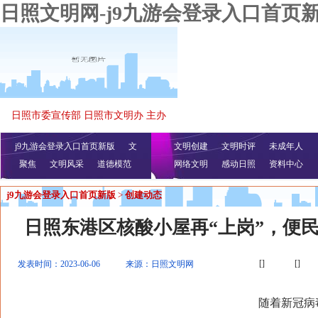
日照文明网-j9九游会登录入口首页
日照市委宣传部 日照市文明办 主办
j9九游会登录入口首页新版
文
文明创建
文明时评
未成年人
聚焦
文明风采
明播报
公益视频
道德模范
网络文明
感动日照
资料中心
j9九游会登录入口首页新版
>
创建动态
日照东港区核酸小屋再“上岗”，便民
[]
[]
发表时间：2023-06-06
来源：日照文明网
随着新冠病毒