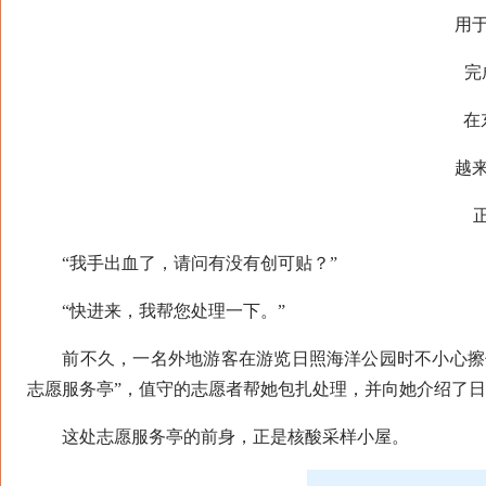
用于核
完成
在东
越来越
正在
“我手出血了，请问有没有创可贴？”
“快进来，我帮您处理一下。”
前不久，一名外地游客在游览日照海洋公园时不小心擦伤
志愿服务亭”，值守的志愿者帮她包扎处理，并向她介绍了
这处志愿服务亭的前身，正是核酸采样小屋。