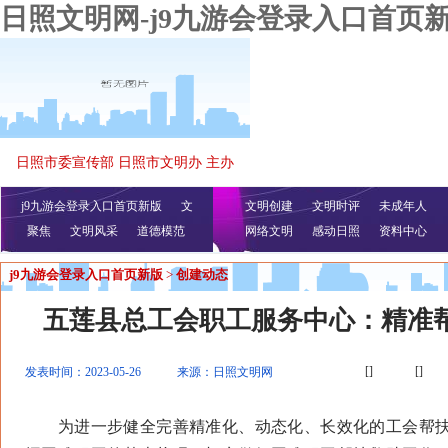
日照文明网-j9九游会登录入口首页
日照市委宣传部 日照市文明办 主办
j9九游会登录入口首页新版
文
文明创建
文明时评
未成年人
聚焦
文明风采
明播报
公益视频
道德模范
网络文明
感动日照
资料中心
j9九游会登录入口首页新版
>
创建动态
五莲县总工会职工服务中心：精准帮
[]
[]
发表时间：2023-05-26
来源：日照文明网
为进一步健全完善精准化、动态化、长效化的工会帮扶