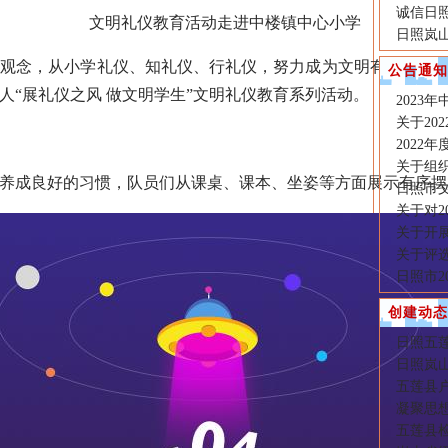
诚信日照
文明礼仪教育活动走进中楼镇中心小学
日照岚
念，从小学礼仪、知礼仪、行礼仪，努力成为文明有礼、全面
公告通知
人“展礼仪之风 做文明学生”文明礼仪教育系列活动。
2023
关于20
2022
关于组织
成良好的习惯，队员们从课桌、课本、坐姿等方面展示有序摆
日照市
关于对2
关于开
关于评选
日照市2
创建动态
日照五莲
日照岚
五莲县
凝聚思
五莲县