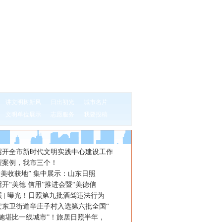
讲文明树新风
日出初光
城市名片
文明单位展示
志愿服务
我要投稿
召开全市新时代文明实践中心建设工作
型案例，我市三个！
2·大美收获地” 集中展示：山东日照
开“美德 信用”推进会暨“美德信
 | 曝光！日照第九批酒驾违法行为
安东卫街道辛庄子村入选第六批全国“
设施堪比一线城市”！旅居日照半年，