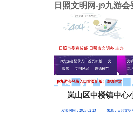
日照文明网-j9九游
日照市委宣传部 日照市文明办 主办
j9九游会登录入口首页新版
文
文
聚焦
文明风采
明播报
公益视频
道德模范
网
j9九游会登录入口首页新版
>
道德讲堂
岚山区中楼镇中心
发表时间：2023-02-23
来源：日照文明