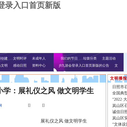
会登录入口首页新版
明创建
文明时评
未成年人
我们的节日
垃圾分类
主题活动
络文明
感动日照
资料中心
j9九游会登录入口首页新版的公告
文
明行动
文明播报
日照市
小学：展礼仪之风 做文明学生
全国典
“202
[]
[]
网
岚山区召
诚信日照
岚山区
展礼仪之风 做文明学生
“文体