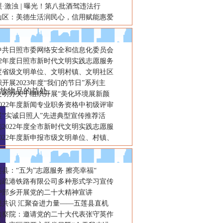
·激浊 | 曝光！第八批酒驾违法行
山区：美德生活润民心，信用赋能惠爱
发展的一代新人，岚山区中楼
年中共日照市委网络安全和信息化委员会
22年度日照市新时代文明实践志愿服务
年度省级文明单位、文明村镇、文明社区
开展2023年度“我们的节日”系列主
放物品的益处。
文明办关于组织开展“美化环境展新颜
022年度新闻专业职务资格中初级评审
展“实诚日照人”先进典型宣传推荐活
2022年度全市新时代文明实践志愿服
022年度新申报市级文明单位、村镇、
县：“五为”志愿服务 擦亮幸福“
山疏港铁路有限公司多种形式学习宣传
户部乡开展党的二十大精神宣讲
想共识 汇聚奋进力量——五莲县直机
检察院：邀请党的二十大代表张守英作