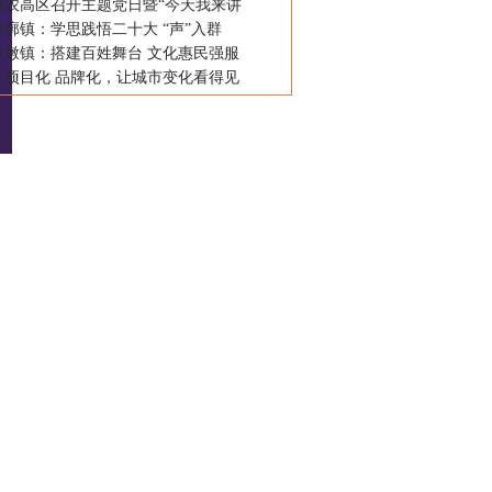
级农高区召开主题党日暨“今天我来讲
廓镇：学思践悟二十大 “声”入群
黄墩镇：搭建百姓舞台 文化惠民强服
：项目化 品牌化，让城市变化看得见