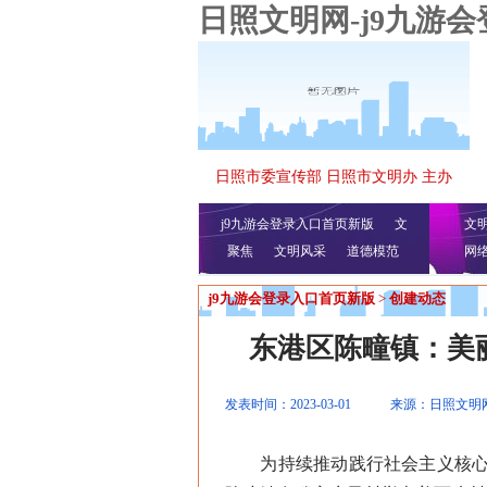
日照文明网-j9九游
日照市委宣传部 日照市文明办 主办
j9九游会登录入口首页新版
文
文
聚焦
文明风采
明播报
公益视频
道德模范
网
j9九游会登录入口首页新版
>
创建动态
东港区陈疃镇：美
发表时间：2023-03-01
来源：日照文明
为持续推动践行社会主义核心价