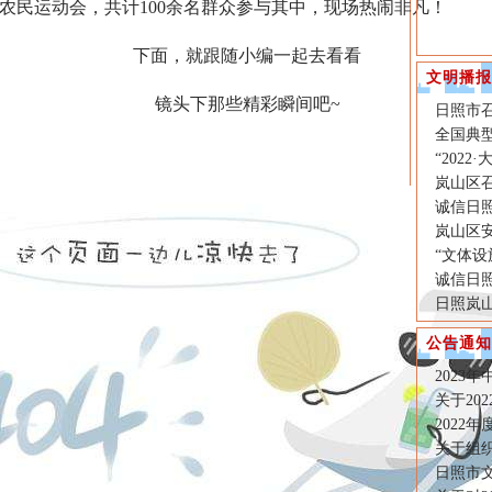
农民运动会，共计100余名群众参与其中，现场热闹非凡！
下面，就跟随小编一起去看看
文明播报
镜头下那些精彩瞬间吧~
日照市
全国典
“202
岚山区召
诚信日照
岚山区
“文体
诚信日照
日照岚
公告通知
2023
关于20
2022
关于组织
日照市