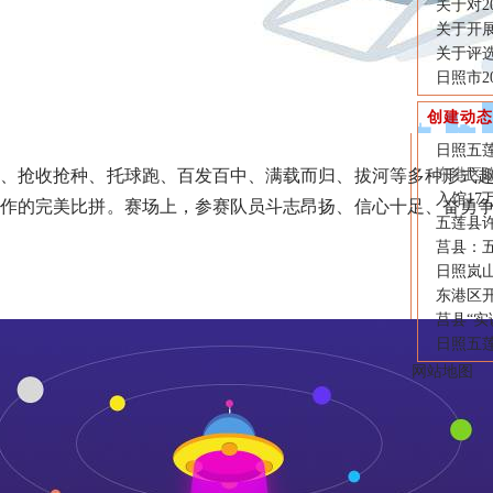
关于对2
关于开
关于评选
日照市2
创建动态
日照五莲
抢收抢种、托球跑、百发百中、满载而归、拔河等多种形式趣
东港区
入馆17
协作的完美比拼。赛场上，参赛队员斗志昂扬、信心十足、奋勇
五莲县许
莒县：
日照岚山
东港区
莒县“
日照五莲
网站地图