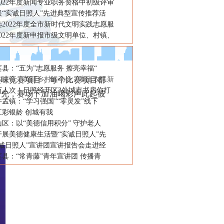
022年度新闻专业职务资格中初级评审
展“实诚日照人”先进典型宣传推荐活
2022年度全市新时代文明实践志愿服
022年度新申报市级文明单位、村镇、
县：“五为”志愿服务 擦亮幸福“
味竞赛项目，每个比赛项目都
陈疃镇：美丽乡村运动会，赛出农民新
万人次！日照经开区3处城市书房你打
争先，赛场下加油喝彩声此起彼
孟镇：“学习强国”“零灵发”线下
五彩银龄 创城有我
区：以“美德信用积分” 守护老人
开展美德健康生活暨“实诚日照人”先
实诚日照人”宣讲团宣讲报告会走进经
县：“常青藤”青年宣讲团 传播青