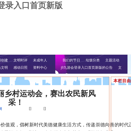
会登录入口首页新版
明创建
文明时评
未成年人
我们的节日
垃圾分类
主题活动
络文明
感动日照
资料中心
j9九游会登录入口首页新版的公告
文
明行动
本栏目由
丽乡村运动会，赛出农民新风
采！
[]
[]
网
值观，倡树新时代美德健康生活方式，传递崇德向善的时代正能