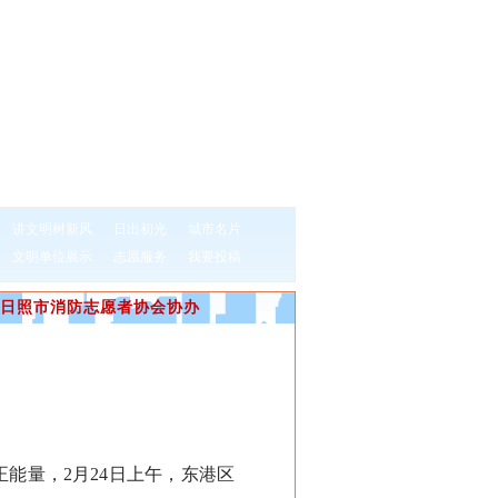
讲文明树新风
日出初光
城市名片
文明单位展示
志愿服务
我要投稿
日照市消防志愿者协会协办
量，2月24日上午，东港区