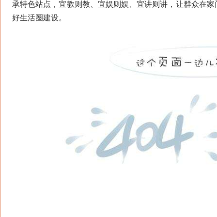
承特色站点，宜教则教、宜娱则娱、宜讲则讲，让群众在家
好生活圈建设。