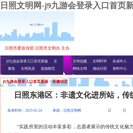
日照文明网-j9九游会登录入口首页
日照市委宣传部 日照市文明办 主办
j9九游会登录入口首页新版
文
文明创建
文明时评
未成年人
聚焦
文明风采
明播报
公益视频
道德模范
网络文明
感动日照
资料中心
j9九游会登录入口首页新版
>
创建动态
日照东港区：非遗文化进所站，传
[]
[]
发表时间：2023-02-24
来源：日照文明网
“实践所里的活动丰富多彩，志愿者展示的传统文化魅力