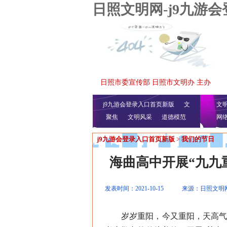
日照文明网-j9九游
日照市委宣传部 日照市文明办 主办
j9九游会登录入口首页新版
文
文
聚焦
文明风采
明播报
公益视频
道德模范
网
j9九游会登录入口首页新版
>
我们的节日
海曲高中开展“九九
发表时间：2021-10-15
来源：日照文明
岁岁重阳，今又重阳，天高气爽