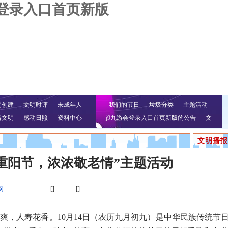
会登录入口首页新版
明创建
文明时评
未成年人
我们的节日
垃圾分类
主题活动
络文明
感动日照
资料中心
j9九游会登录入口首页新版的公告
文
明行动
文明播报
重阳节，浓浓敬老情”主题活动
[]
[]
网
，人寿花香。10月14日（农历九月初九）是中华民族传统节