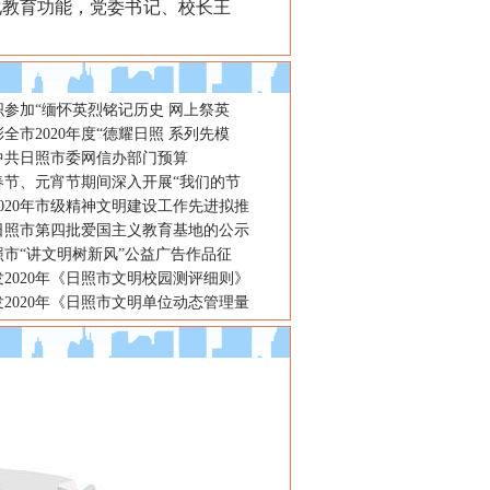
化教育功能，党委书记、校长王
织参加“缅怀英烈铭记历史 网上祭英
全市2020年度“德耀日照 系列先模
年中共日照市委网信办部门预算
春节、元宵节期间深入开展“我们的节
020年市级精神文明建设工作先进拟推
日照市第四批爱国主义教育基地的公示
日照市“讲文明树新风”公益广告作品征
2020年《日照市文明校园测评细则》
2020年《日照市文明单位动态管理量