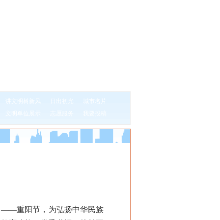
讲文明树新风
日出初光
城市名片
文明单位展示
志愿服务
我要投稿
日——重阳节，为弘扬中华民族