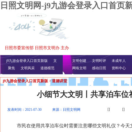
日照文明网-j9九游会登录入口首页
日照市委宣传部 日照市文明办 主办
j9九游会登录入口首页新版
文
文明创建
文明时评
未成年人
聚焦
文明风采
明播报
公益视频
道德模范
网络文明
感动日照
资料中心
j9九游会登录入口首页新版
>
道德讲堂
小细节大文明丨共享泊车位
[]
[]
发表时间：2021-07-30
来源：日照文明网
市民在使用共享泊车位时需要注意哪些文明礼仪？今天