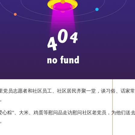
里党员志愿者和社区员工、社区居民齐聚一堂，谈习俗、话家常
。
心粽”、大米、鸡蛋等慰问品走访慰问社区老党员，为他们送去
。