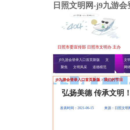
日照文明网-j9九游
日照市委宣传部 日照市文明办 主办
j9九游会登录入口首页新版
文
文
聚焦
文明风采
明播报
公益视频
道德模范
网
j9九游会登录入口首页新版
>
我们的节日
弘扬美德 传承文明
发表时间：2021-06-15
来源：日照文明