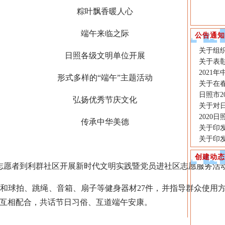
粽叶飘香暖人心
端午来临之际
公告通知
关于组
日照各级文明单位开展
关于表彰
2021
形式多样的“端午”主题活动
关于在
日照市2
弘扬优秀节庆文化
关于对
2020
传承中华美德
关于印发
关于印发
创建动态
志愿者到利群社区开展新时代文明实践暨党员进社区志愿服务活
球拍、跳绳、音箱、扇子等健身器材27件，并指导群众使用方
互相配合，共话节日习俗、互道端午安康。