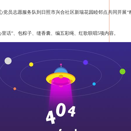
心党员志愿服务队到日照市兴合社区新瑞花园睦邻点共同开展“
里话”、包粽子、缝香囊、编五彩绳、红歌联唱5项内容。