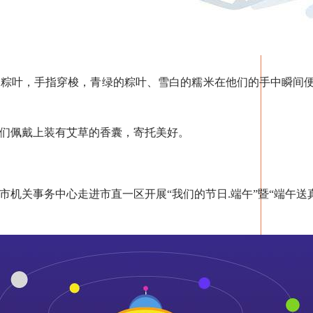
叶，手指穿梭，青绿的粽叶、雪白的糯米在他们的手中瞬间便包
佩戴上装有艾草的香囊，寄托美好。
关事务中心走进市直一区开展“我们的节日.端午”暨“端午送真