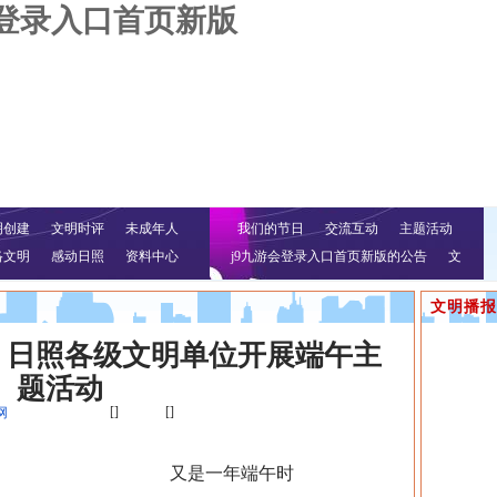
会登录入口首页新版
明创建
文明时评
未成年人
我们的节日
交流互动
主题活动
络文明
感动日照
资料中心
j9九游会登录入口首页新版的公告
文
明行动
文明播报
！日照各级文明单位开展端午主
题活动
[]
[]
网
又是一年端午时