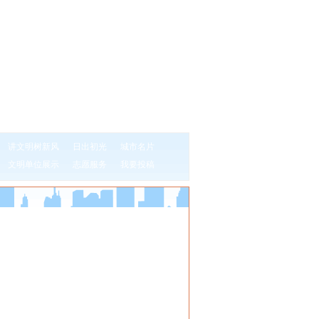
讲文明树新风
日出初光
城市名片
文明单位展示
志愿服务
我要投稿