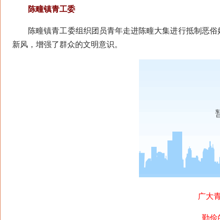
陈疃镇青工委
陈疃镇青工委组织团员青年走进陈疃大集进行抵制恶俗婚
新风，增强了群众的文明意识。
广大
勤俭