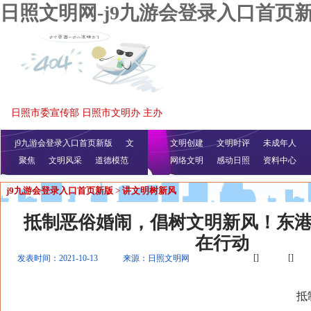
日照文明网-j9九游会登录入口首页
日照市委宣传部 日照市文明办 主办
j9九游会登录入口首页新版
文
文明创建
文明时评
未成年人
聚焦
文明风采
明播报
公益视频
道德模范
网络文明
感动日照
资料中心
j9九游会登录入口首页新版
>
讲文明树新风
抵制恶俗婚闹，倡树文明新风！东
在行动
[]
[]
发表时间：2021-10-13
来源：日照文明网
抵