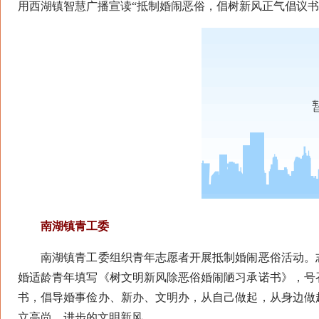
用西湖镇智慧广播宣读“抵制婚闹恶俗，倡树新风正气倡议书
南湖镇青工委
南湖镇青工委组织青年志愿者开展抵制婚闹恶俗活动。志
婚适龄青年填写《树文明新风除恶俗婚闹陋习承诺书》，号
书，倡导婚事俭办、新办、文明办，从自己做起，从身边做
立高尚、进步的文明新风。