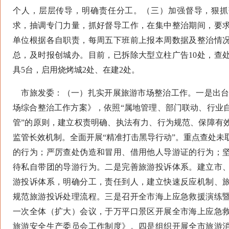
个人，层层传导，明确责任分工。（三）加强督导，狠抓
求，抽调专门力量，抓好督导工作，在集中整治期间，要
单位根据各自职责，每周五下班前上报本周数据及整治情
总，及时报创城办。目前，已拆除大型立柱广告10处，查处
具5台，启用烧烤城2处、在建2处。
市旅发委：（一）扎实开展旅游市场整治工作。一是出台《2
场综合整治工作方案》，依照“属地管理、部门联动、行业
管”的原则，建立权责明确、执法有力、行为规范、保障有
监管长效机制。全面开展“精准打击黑导行动”。重点查处未
的行为；严厉查处伪造和冒用、借用他人导游证的行为；
待私自带团的导游行为。二是完善旅游投诉体系。建立市
游投诉体系，明确分工，责任到人，建立快速反应机制、
规范旅游投诉处理流程。三是召开全市海上应急救援演练
一次全体（扩大）会议，于万平口景区开展全市海上应急
旅游安全生产委员会工作制度》。四是组织开展全市旅游