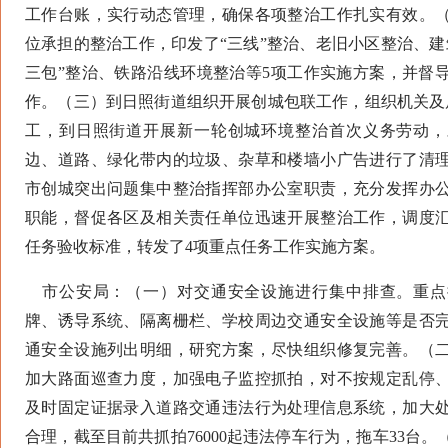
工作台账，实行动态管理，确保各项整治工作扎实有效。
位承担的整治工作，印发了“三线”整治、老旧小区整治、建
三包”整治、铁路沿线环境整治等5项工作实施方案，并督
作。（三）到日照街道组织开展创城包联工作，组织机关及局
工，到日照街道开展新一轮创城环境整治首次义务劳动，
边、道路、绿化带内的垃圾、杂草和楼墙小广告进行了清
市创城突出问题集中整治指挥部办公室职责，充分发挥办
职能，督促各区及相关责任单位迅速开展整治工作，调度汇
任务验收标准，转发了4项重点任务工作实施方案。
市公安局：（一）对交通安全设施进行集中排查。重点
牌、诱导系统、隔离栅栏、学校周边交通安全设施等是否
通安全设施列出明细，研究方案，尽快组织修复完善。（
加大路面巡查力度，加强电子监控抓拍，对不按规定乱停
及时固定证据录入道路交通违法行为处理信息系统，加大
合理，截至目前共抓拍76000起违法停车行为，拖车33台