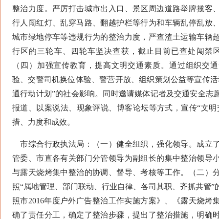
整治力度。严厉打击城市出入口、景区周边道路举牌揽客
行人闯红灯、乱穿马路、翻越护栏等行为和车辆乱停乱放
城市绿地停车等违规行为的整治力度，严查渣土运输车辆
行区的三轮车、四轮车坚决查获，截止目前已查处闯禁区
（四）加强宣传教育，提高文明交通素质。通过组织交通
验、交警司机换位体验、警营开放、组织策划公益等宣传活
通行动计划”的社会影响。同时邀请媒体记者及交通安全志
报道、以案说法、现象评说、博客论坛等方式，宣传“文明
措、力度和成效。
市综合行政执法局：（一）健全组织，强化领导。成立了
管委、市直各有关部门分管领导为副组长的集中整治领导
与露天烧烤集中整治的协调、督导、考核等工作。（二）
照“属地管理、部门联动、行业自律、各司其职、齐抓共管”
照市2016年度户外广告整治工作实施方案》、《露天烧烤
确了责任分工，确定了整治步骤，提出了整治措施，明确