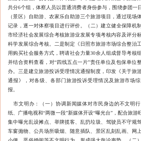
共分6个组，体察人员以普通消费者身份参与，围绕参团一
（景区）自助游、农家乐自助游三个旅游项目，通过现场
记录，逐一对体察项目进行评价。（二）建立健全保障机制。
市经济社会发展综合考核旅游业发展专项考核内容及评分
科学发展综合考核。二是制定《日照市旅游市场综合整治
用购买社会服务方式，聘请社会力量30余人组成督导考核
并结合资料查看，对“四线五点一片”责任单位及包保单位
办。三是建立旅游投诉受理情况通报制度，印发《关于旅
通报》，对各级、各部门旅游投诉受理情况及旅游市场综
报。
市文明办：（一）协调新闻媒体对市民身边的不文明行
纸、广播电视和“两微一段”新媒体开设“曝光台”，配合旅
集中曝光乱设摊点、举牌揽客、乱扔垃圾、驾驶员不守规
车窗抛物、公共场所吸烟、随意插队、景区乱刻乱画、网
小便、恶俗婚闹等不文明行为，形成强大舆论声势。（二