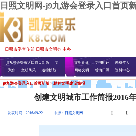
日照文明网-j9九游会登录入口首页
日照市委宣传部 日照市文明办 主办
j9九游会登录入口首页新版
文
文明创建
文明时评
未成年人
聚焦
文明风采
明播报
公益视频
道德模范
网络文明
感动日照
资料中心
j9九游会登录入口首页新版
>
精神文明建设简报
创建文明城市工作简报2016
[]
[]
发表时间：2016-09-22
来源：日照文明网