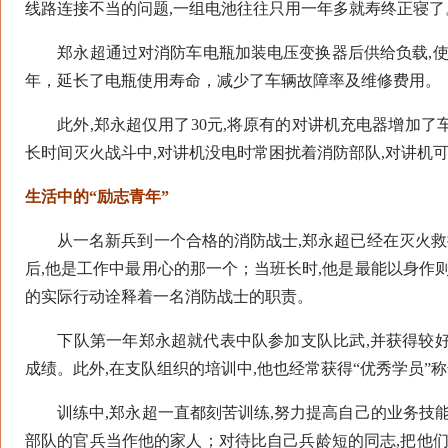
线路连接不当的问题,一组电池往往只用一年多就寿终正寝了
郑永超通过对消防车电瓶加装电压变换器后供给负载,使电
年，延长了电瓶使用寿命，减少了车辆故障率及维修费用。
此外,郑永超仅用了30元,将原有的对讲机充电器增加了
长时间灭火战斗中,对讲机没电时常困扰着消防部队,对讲机
生活中的“励志青年”
从一名新兵到一个合格的消防战士,郑永超已经在灭火救援
后,他是工作中最用心的那一个；当班长时,他是最能以身作
的实际行动诠释着一名消防战士的职责。
下队第一年郑永超就代表中队参加支队比武,并获得较好
成绩。此外,在支队组织的培训中,他也经常获得“优秀学员”
训练中,郑永超一直都刻苦训练,努力提高自己的业务技能
部队的官兵当作他的家人；对待比自己兵龄短的同志,把他们