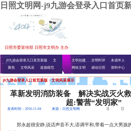
日照文明网-j9九游会登录入口首页
日照市委宣传部 日照市文明办 主办
j9九游会登录入口首页新版
文
文明创建
文明时评
未成年人
聚焦
文明风采
明播报
公益视频
道德模范
网络文明
感动日照
资料中心
j9九游会登录入口首页新版
>
文明风采展示
革新发明消防装备 解决实战灭火
超:警营“发明家”
[]
[]
发表时间：2016-11-04
来源：日照文明网
郑永超很安静,说话声音不大,语调平和,带着一点大男孩的