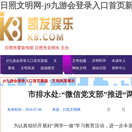
日照文明网-j9九游会登录入口首页
日照市委宣传部 日照市文明办 主办
j9九游会登录入口首页新版
文
文明创建
文明时评
未成年人
聚焦
文明风采
明播报
公益视频
道德模范
网络文明
感动日照
资料中心
j9九游会登录入口首页新版
>
文明风采展示
市排水处:“微信党支部”推进“
[]
[]
发表时间：2016-07-06
来源：日照文明网
为认真组织开展好“两学一做”学习教育活动，进一步丰