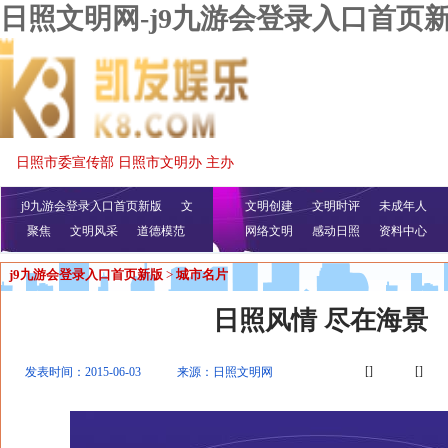
日照文明网-j9九游会登录入口首页
日照市委宣传部 日照市文明办 主办
j9九游会登录入口首页新版
文
文明创建
文明时评
未成年人
聚焦
文明风采
明播报
公益视频
道德模范
网络文明
感动日照
资料中心
j9九游会登录入口首页新版
>
城市名片
日照风情 尽在海景
[]
[]
发表时间：2015-06-03
来源：日照文明网