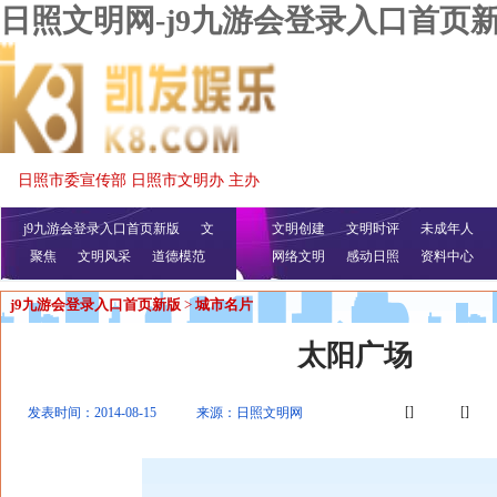
日照文明网-j9九游会登录入口首页
日照市委宣传部 日照市文明办 主办
j9九游会登录入口首页新版
文
文明创建
文明时评
未成年人
聚焦
文明风采
明播报
公益视频
道德模范
网络文明
感动日照
资料中心
j9九游会登录入口首页新版
>
城市名片
太阳广场
[]
[]
发表时间：2014-08-15
来源：日照文明网