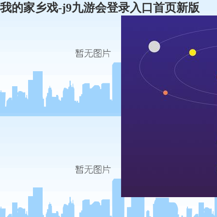
我的家乡戏-j9九游会登录入口首页新版