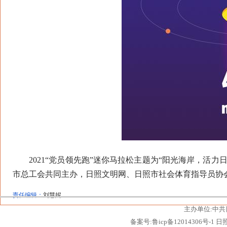
2021“党员领先跑”迷你马拉松主题为“阳光海岸，活力
市总工会共同主办，日照文明网、日照市社会体育指导员协会参
责任编辑：
刘慧妮
主办单位:中共
备案号:鲁icp备12014306号