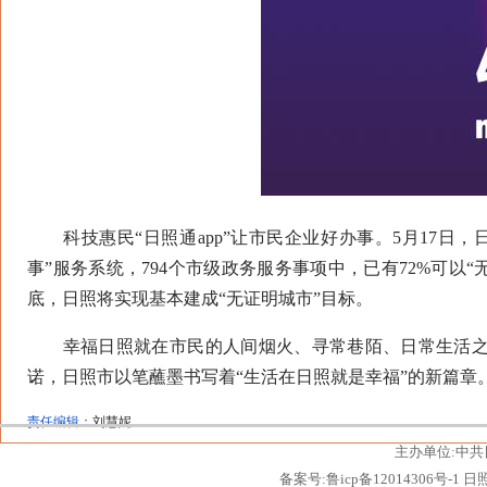
科技惠民“日照通app”让市民企业好办事。5月17日，
事”服务系统，794个市级政务服务事项中，已有72%可以“无
底，日照将实现基本建成“无证明城市”目标。
幸福日照就在市民的人间烟火、寻常巷陌、日常生活之间
诺，日照市以笔蘸墨书写着“生活在日照就是幸福”的新篇章
责任编辑：
刘慧妮
主办单位:中共
备案号:鲁icp备12014306号